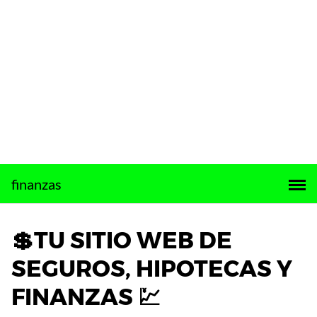
Saltar
finanzas
al
contenido
💲TU SITIO WEB DE
SEGUROS, HIPOTECAS Y
FINANZAS 💹