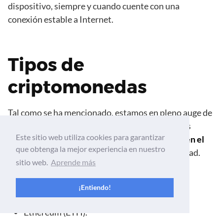
dispositivo, siempre y cuando cuente con una
conexión estable a Internet.
Tipos de
criptomonedas
Tal como se ha mencionado, estamos en pleno auge de
las monedas descentralizadas, por lo que podrás
Este sitio web utiliza cookies para garantizar
encontrar
numerosos tipos de criptomonedas en el
que obtenga la mejor experiencia en nuestro
mercado
, cada uno con su distintiva funcionalidad.
sitio web.
Aprende más
Entre esas, están las siguientes:
¡Entiendo!
Bitcoin (BTC).
Ethereum (ETH).