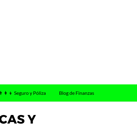
👨‍👩‍👦 Seguro y Póliza
Blog de Finanzas
CAS Y