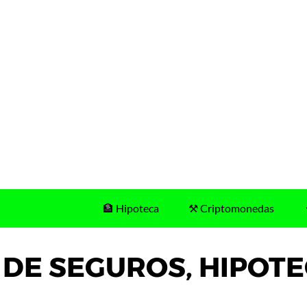
🏦 Hipoteca
⚒️ Criptomonedas
B DE SEGUROS, HIPOTE