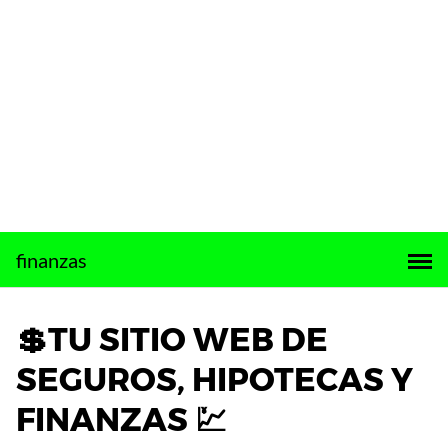
Saltar
finanzas
al
contenido
💲TU SITIO WEB DE
SEGUROS, HIPOTECAS Y
FINANZAS 💹