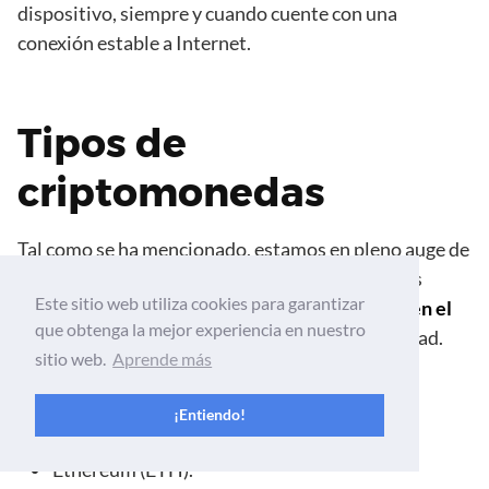
dispositivo, siempre y cuando cuente con una
conexión estable a Internet.
Tipos de
criptomonedas
Tal como se ha mencionado, estamos en pleno auge de
las monedas descentralizadas, por lo que podrás
Este sitio web utiliza cookies para garantizar
encontrar
numerosos tipos de criptomonedas en el
que obtenga la mejor experiencia en nuestro
mercado
, cada uno con su distintiva funcionalidad.
sitio web.
Aprende más
Entre esas, están las siguientes:
¡Entiendo!
Bitcoin (BTC).
Ethereum (ETH).