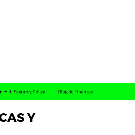
👨‍👩‍👦 Seguro y Póliza
Blog de Finanzas
CAS Y