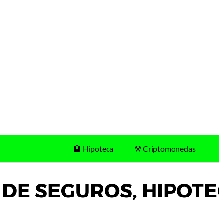
🏦 Hipoteca
⚒️ Criptomonedas
B DE SEGUROS, HIPOTE