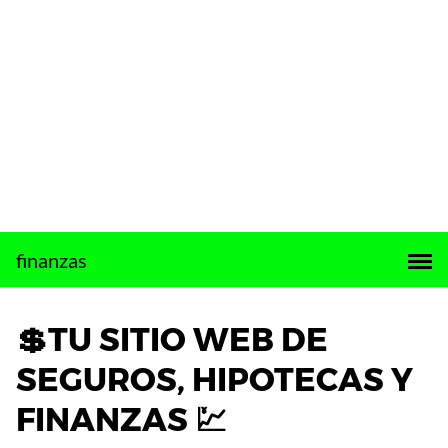
Saltar
finanzas
al
contenido
💲TU SITIO WEB DE
SEGUROS, HIPOTECAS Y
FINANZAS 💹