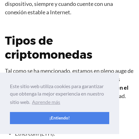
dispositivo, siempre y cuando cuente con una
conexión estable a Internet.
Tipos de
criptomonedas
Tal como se ha mencionado, estamos en pleno auge de
las monedas descentralizadas, por lo que podrás
Este sitio web utiliza cookies para garantizar
encontrar
numerosos tipos de criptomonedas en el
que obtenga la mejor experiencia en nuestro
mercado
, cada uno con su distintiva funcionalidad.
sitio web.
Aprende más
Entre esas, están las siguientes:
¡Entiendo!
Bitcoin (BTC).
Ethereum (ETH).